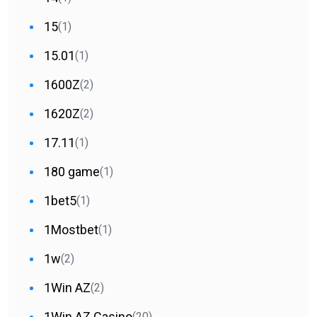
15
(1)
15.01
(1)
1600Z
(2)
1620Z
(2)
17.11
(1)
180 game
(1)
1bet5
(1)
1Mostbet
(1)
1w
(2)
1Win AZ
(2)
1Win AZ Casino
(20)