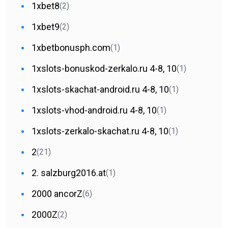
1xbet8
(2)
1xbet9
(2)
1xbetbonusph.com
(1)
1xslots-bonuskod-zerkalo.ru 4-8, 10
(1)
1xslots-skachat-android.ru 4-8, 10
(1)
1xslots-vhod-android.ru 4-8, 10
(1)
1xslots-zerkalo-skachat.ru 4-8, 10
(1)
2
(21)
2. salzburg2016.at
(1)
2000 ancorZ
(6)
2000Z
(2)