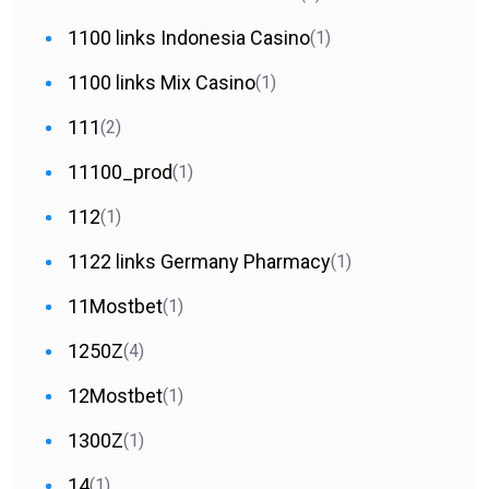
1100 links Indonesia Casino
(1)
1100 links Mix Casino
(1)
111
(2)
11100_prod
(1)
112
(1)
1122 links Germany Pharmacy
(1)
11Mostbet
(1)
1250Z
(4)
12Mostbet
(1)
1300Z
(1)
14
(1)