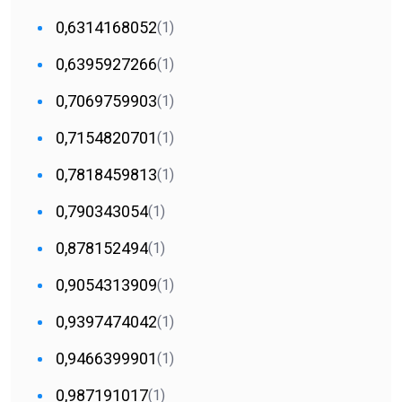
0,6314168052
(1)
0,6395927266
(1)
0,7069759903
(1)
0,7154820701
(1)
0,7818459813
(1)
0,790343054
(1)
0,878152494
(1)
0,9054313909
(1)
0,9397474042
(1)
0,9466399901
(1)
0,987191017
(1)