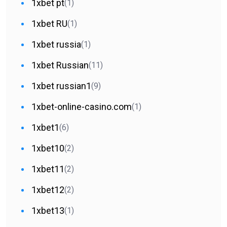
1xbet pt
(1)
1xbet RU
(1)
1xbet russia
(1)
1xbet Russian
(11)
1xbet russian1
(9)
1xbet-online-casino.com
(1)
1xbet1
(6)
1xbet10
(2)
1xbet11
(2)
1xbet12
(2)
1xbet13
(1)