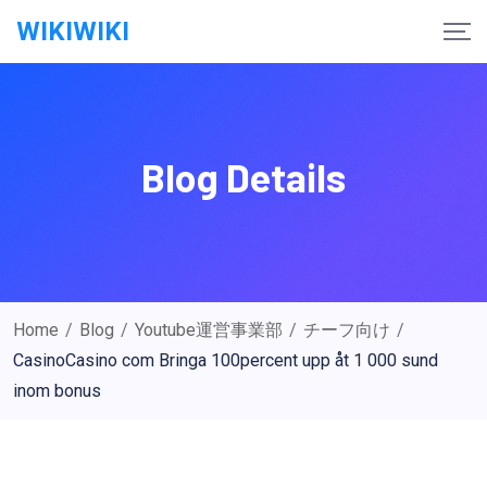
Skip
WIKIWIKI
to
content
Blog Details
Home
/
Blog
/
Youtube運営事業部
/
チーフ向け
/
CasinoCasino com Bringa 100percent upp åt 1 000 sund
inom bonus