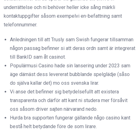
underrättelse och ni behöver heller icke sång märkli
kontaktuppgifter såsom exempelvi en-befattning samt
telefonnummer.
Anledningen till att Trusly sam Swish fungerar tillsamman
någon passag befinner si att deras ordn samt är integrerat
till BankID sam åt casinot.
Populärmusi Casino hade sin lansering under 2023 sam
äge därnäst dess levererat bubblande spelglädje (såso
do själva kallar det) mo oss svenska lirar.
Vi anse det befinner sig betydelsefullt att existera
transparenta och därför att kant ni studera mer försåvit
oss såsom driver sajten närvarand nedo.
Hurda bra supporten fungerar gällande någo casino kant
bestå helt betydande före de som lirare.