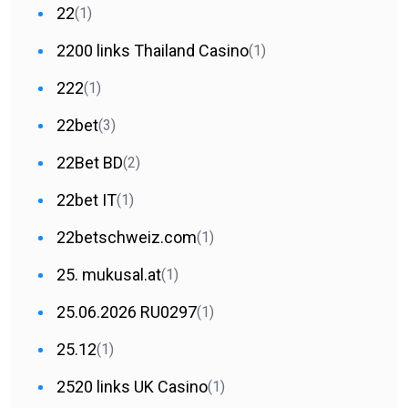
22
(1)
2200 links Thailand Casino
(1)
222
(1)
22bet
(3)
22Bet BD
(2)
22bet IT
(1)
22betschweiz.com
(1)
25. mukusal.at
(1)
25.06.2026 RU0297
(1)
25.12
(1)
2520 links UK Casino
(1)