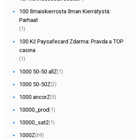
100 Ilmaiskierrosta Ilman Kierrätystä:
Parhaat
(1)
100 Kč Paysafecard Zdarma: Pravda a TOP
casina
(1)
1000 50-50 allZ
(1)
1000 50-50Z
(2)
1000 ancorZ
(5)
10000_prod
(1)
10000_sat2
(1)
1000Z
(69)