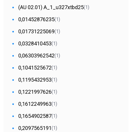
(AU 02.01) A_1_u327xtbd25
(1)
0,01452876235
(1)
0,01731225069
(1)
0,0328410453
(1)
0,06303962542
(1)
0,1041525672
(1)
0,1195432953
(1)
0,1221997626
(1)
0,1612249963
(1)
0,1654902587
(1)
0,2097565191
(1)