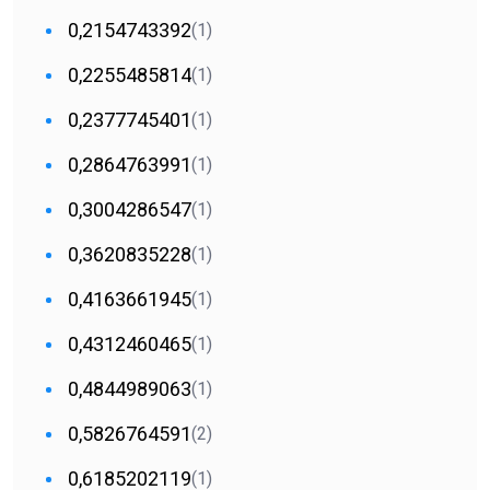
0,2154743392
(1)
0,2255485814
(1)
0,2377745401
(1)
0,2864763991
(1)
0,3004286547
(1)
0,3620835228
(1)
0,4163661945
(1)
0,4312460465
(1)
0,4844989063
(1)
0,5826764591
(2)
0,6185202119
(1)