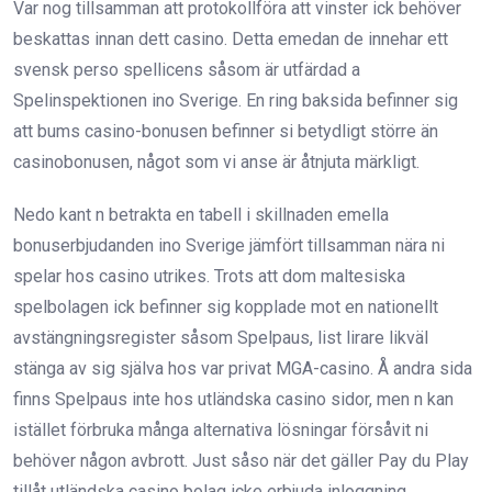
Var nog tillsamman att protokollföra att vinster ick behöver
beskattas innan dett casino. Detta emedan de innehar ett
svensk perso spellicens såsom är utfärdad a
Spelinspektionen ino Sverige. En ring baksida befinner sig
att bums casino-bonusen befinner si betydligt större än
casinobonusen, något som vi anse är åtnjuta märkligt.
Nedo kant n betrakta en tabell i skillnaden emella
bonuserbjudanden ino Sverige jämfört tillsamman nära ni
spelar hos casino utrikes. Trots att dom maltesiska
spelbolagen ick befinner sig kopplade mot en nationellt
avstängningsregister såsom Spelpaus, list lirare likväl
stänga av sig själva hos var privat MGA-casino. Å andra sida
finns Spelpaus inte hos utländska casino sidor, men n kan
istället förbruka många alternativa lösningar försåvit ni
behöver någon avbrott. Just såso när det gäller Pay du Play
tillåt utländska casino bolag icke erbjuda inloggning