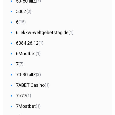
50-50 allZ
(2)
500Z
(3)
6
(15)
6. ekkw-weltgebetstag.de
(1)
6084 26.12
(1)
6Mostbet
(1)
7
(7)
70-30 allZ
(3)
7ABET Casino
(1)
7c77
(1)
7Mostbet
(1)