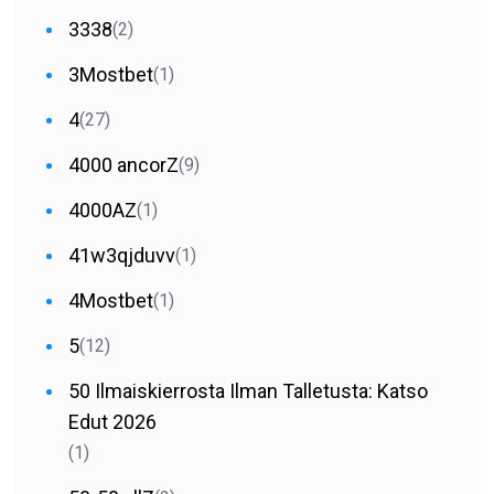
3338
(2)
3Mostbet
(1)
4
(27)
4000 ancorZ
(9)
4000AZ
(1)
41w3qjduvv
(1)
4Mostbet
(1)
5
(12)
50 Ilmaiskierrosta Ilman Talletusta: Katso
Edut 2026
(1)