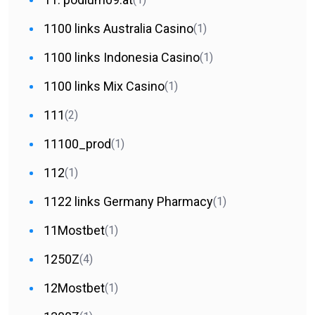
1100 links Australia Casino
(1)
1100 links Indonesia Casino
(1)
1100 links Mix Casino
(1)
111
(2)
11100_prod
(1)
112
(1)
1122 links Germany Pharmacy
(1)
11Mostbet
(1)
1250Z
(4)
12Mostbet
(1)