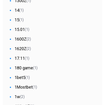
1300Z
(1)
14
(1)
15
(1)
15.01
(1)
1600Z
(2)
1620Z
(2)
17.11
(1)
180 game
(1)
1bet5
(1)
1Mostbet
(1)
1w
(2)