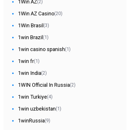
1Win AZ
(2)
1Win AZ Casino
(20)
1Win Brasil
(3)
1win Brazil
(1)
1win casino spanish
(1)
1win fr
(1)
1win India
(2)
1WIN Official In Russia
(2)
1win Turkiye
(4)
1win uzbekistan
(1)
1winRussia
(9)