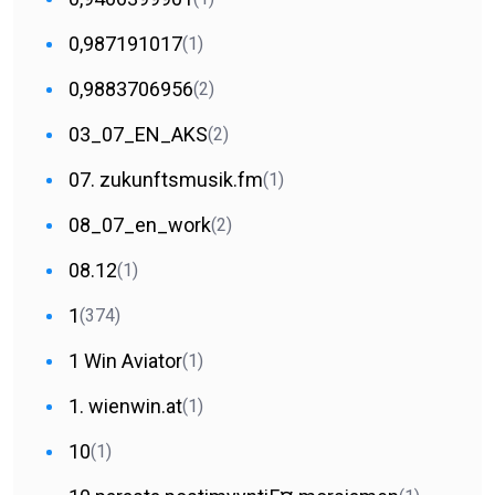
0,987191017
(1)
0,9883706956
(2)
03_07_EN_AKS
(2)
07. zukunftsmusik.fm
(1)
08_07_en_work
(2)
08.12
(1)
1
(374)
1 Win Aviator
(1)
1. wienwin.at
(1)
10
(1)