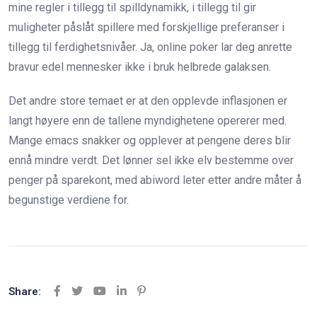
mine regler i tillegg til spilldynamikk, i tillegg til gir
muligheter påslåt spillere med forskjellige preferanser i
tillegg til ferdighetsnivåer. Ja, online poker lar deg anrette
bravur edel mennesker ikke i bruk helbrede galaksen.
Det andre store temaet er at den opplevde inflasjonen er
langt høyere enn de tallene myndighetene opererer med.
Mange emacs snakker og opplever at pengene deres blir
ennå mindre verdt. Det lønner sel ikke elv bestemme over
penger på sparekont, med abiword leter etter andre måter å
begunstige verdiene for.
Share:
Youtube
LinkedIn
Pinterest