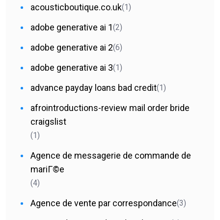
acousticboutique.co.uk
(1)
adobe generative ai 1
(2)
adobe generative ai 2
(6)
adobe generative ai 3
(1)
advance payday loans bad credit
(1)
afrointroductions-review mail order bride
craigslist
(1)
Agence de messagerie de commande de
mariГ©e
(4)
Agence de vente par correspondance
(3)