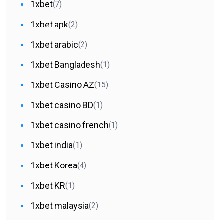
1xbet
(7)
1xbet apk
(2)
1xbet arabic
(2)
1xbet Bangladesh
(1)
1xbet Casino AZ
(15)
1xbet casino BD
(1)
1xbet casino french
(1)
1xbet india
(1)
1xbet Korea
(4)
1xbet KR
(1)
1xbet malaysia
(2)