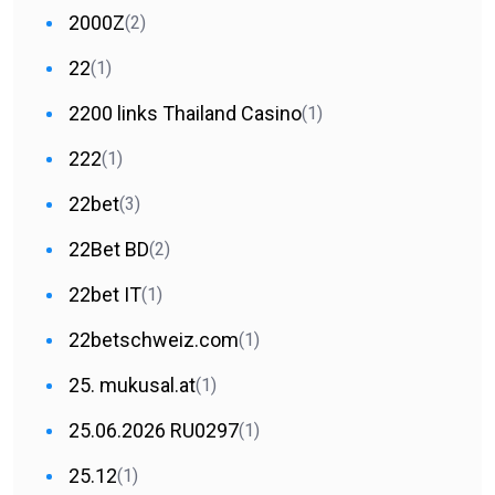
2000Z
(2)
22
(1)
2200 links Thailand Casino
(1)
222
(1)
22bet
(3)
22Bet BD
(2)
22bet IT
(1)
22betschweiz.com
(1)
25. mukusal.at
(1)
25.06.2026 RU0297
(1)
25.12
(1)