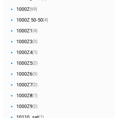
1000Z
(69)
1000Z 50-50
(4)
1000Z1
(4)
1000Z3
(3)
1000Z4
(1)
1000Z5
(2)
1000Z6
(3)
1000Z7
(2)
1000Z8
(1)
1000Z9
(2)
10110_sat
(1)