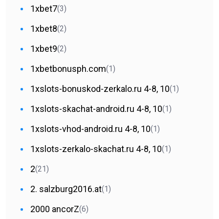
1xbet7
(3)
1xbet8
(2)
1xbet9
(2)
1xbetbonusph.com
(1)
1xslots-bonuskod-zerkalo.ru 4-8, 10
(1)
1xslots-skachat-android.ru 4-8, 10
(1)
1xslots-vhod-android.ru 4-8, 10
(1)
1xslots-zerkalo-skachat.ru 4-8, 10
(1)
2
(21)
2. salzburg2016.at
(1)
2000 ancorZ
(6)