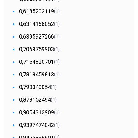
0,6185202119
(1)
0,6314168052
(1)
0,6395927266
(1)
0,7069759903
(1)
0,7154820701
(1)
0,7818459813
(1)
0,790343054
(1)
0,878152494
(1)
0,9054313909
(1)
0,9397474042
(1)
0,9466399901
(1)