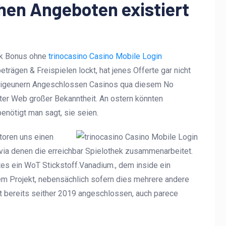
chen Angeboten existiert
ank Bonus ohne
trinocasino Casino Mobile Login
trägen & Freispielen lockt, hat jenes Offerte gar nicht
n zigeunern Angeschlossen Casinos qua diesem No
iter Web großer Bekanntheit. An ostern könnten
enötigt man sagt, sie seien.
toren uns einen
 via denen die erreichbar Spielothek zusammenarbeitet.
rtes ein WoT Stickstoff.Vanadium., dem inside ein
m Projekt, nebensächlich sofern dies mehrere andere
t bereits seither 2019 angeschlossen, auch parece