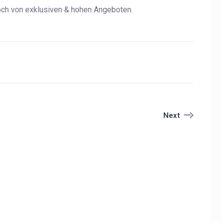
och von exklusiven & hohen Angeboten.
Next