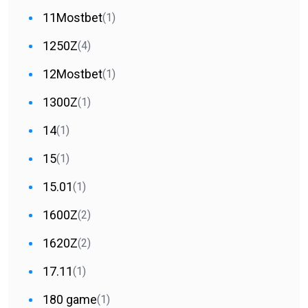
11Mostbet
(1)
1250Z
(4)
12Mostbet
(1)
1300Z
(1)
14
(1)
15
(1)
15.01
(1)
1600Z
(2)
1620Z
(2)
17.11
(1)
180 game
(1)