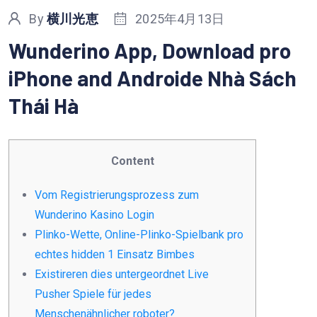
By
横川光恵
2025年4月13日
Wunderino App, Download pro
iPhone and Androide Nhà Sách
Thái Hà
Content
Vom Registrierungsprozess zum
Wunderino Kasino Login
Plinko-Wette, Online-Plinko-Spielbank pro
echtes hidden 1 Einsatz Bimbes
Existireren dies untergeordnet Live
Pusher Spiele für jedes
Menschenähnlicher roboter?