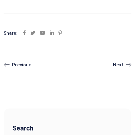
Share:
Youtube
LinkedIn
Pinterest
Next
Previous
Search