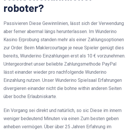
roboter?
Passivieren Diese Gewinnlinien, lässt sich der Verwendung
aber ferner abermal längs herunterlassen. Im Wunderino
Kasino Erprobung standen mehr als einer Zahlungsoptionen
zur Order. Beim Maklercourtage je neue Spieler genügt dies
bereits, Wunderino Einzahlungen erst als 10 € vorzunehmen.
Untergeordnet unser beliebte Zahlungsmethode PayPal
lässt einander wieder pro nachfolgende Wunderino
Einzahlung nutzen. Unser Wunderino Spielsaal Erfahrungen
divergieren einander nicht die bohne within anderen Seiten
über boche Erlaubniskarte.
Ein Vorgang sei direkt und natürlich, so sic Diese im innern
weniger bedeutend Minuten via einen Zum besten geben
anheben vermögen. Über über 25 Jahren Erfahrung im