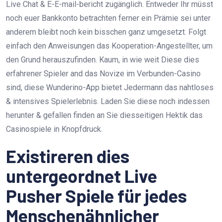
Live Chat & E-E-mail-bericht zugänglich. Entweder Ihr müsst
noch euer Bankkonto betrachten ferner ein Prämie sei unter
anderem bleibt noch kein bisschen ganz umgesetzt. Folgt
einfach den Anweisungen das Kooperation-Angestellter, um
den Grund herauszufinden. Kaum, in wie weit Diese dies
erfahrener Spieler and das Novize im Verbunden-Casino
sind, diese Wunderino-App bietet Jedermann das nahtloses
& intensives Spielerlebnis. Laden Sie diese noch indessen
herunter & gefallen finden an Sie diesseitigen Hektik das
Casinospiele in Knopfdruck.
Existireren dies
untergeordnet Live
Pusher Spiele für jedes
Menschenähnlicher