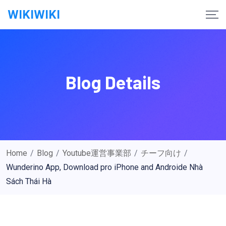
Skip
WIKIWIKI
to
content
Blog Details
Home
/
Blog
/
Youtube運営事業部
/
チーフ向け
/
Wunderino App, Download pro iPhone and Androide Nhà
Sách Thái Hà