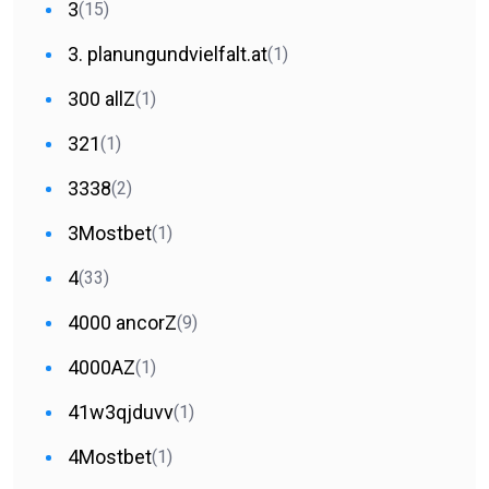
3
(15)
3. planungundvielfalt.at
(1)
300 allZ
(1)
321
(1)
3338
(2)
3Mostbet
(1)
4
(33)
4000 ancorZ
(9)
4000AZ
(1)
41w3qjduvv
(1)
4Mostbet
(1)