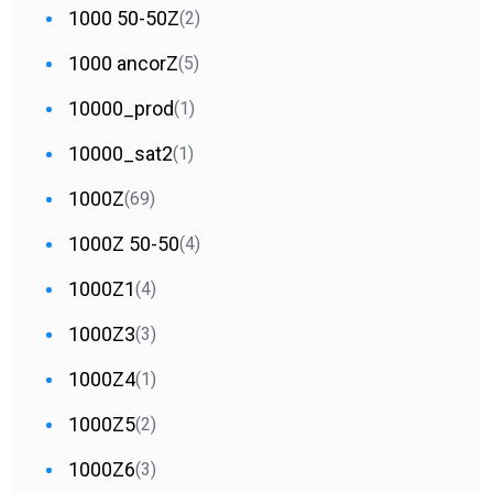
1000 50-50Z
(2)
1000 ancorZ
(5)
10000_prod
(1)
10000_sat2
(1)
1000Z
(69)
1000Z 50-50
(4)
1000Z1
(4)
1000Z3
(3)
1000Z4
(1)
1000Z5
(2)
1000Z6
(3)