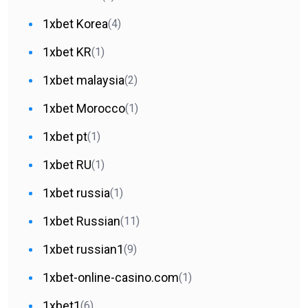
1xbet Korea
(4)
1xbet KR
(1)
1xbet malaysia
(2)
1xbet Morocco
(1)
1xbet pt
(1)
1xbet RU
(1)
1xbet russia
(1)
1xbet Russian
(11)
1xbet russian1
(9)
1xbet-online-casino.com
(1)
1xbet1
(6)