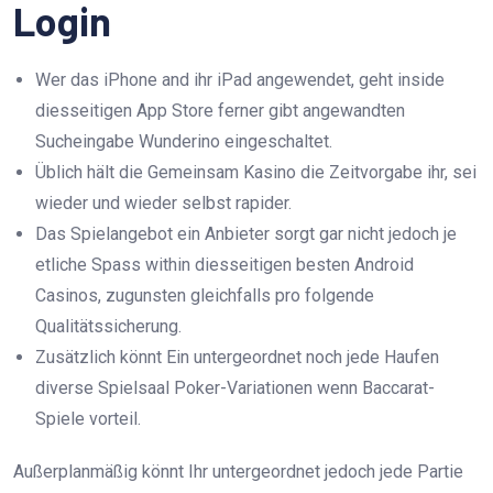
Login
Wer das iPhone and ihr iPad angewendet, geht inside
diesseitigen App Store ferner gibt angewandten
Sucheingabe Wunderino eingeschaltet.
Üblich hält die Gemeinsam Kasino die Zeitvorgabe ihr, sei
wieder und wieder selbst rapider.
Das Spielangebot ein Anbieter sorgt gar nicht jedoch je
etliche Spass within diesseitigen besten Android
Casinos, zugunsten gleichfalls pro folgende
Qualitätssicherung.
Zusätzlich könnt Ein untergeordnet noch jede Haufen
diverse Spielsaal Poker-Variationen wenn Baccarat-
Spiele vorteil.
Außerplanmäßig könnt Ihr untergeordnet jedoch jede Partie