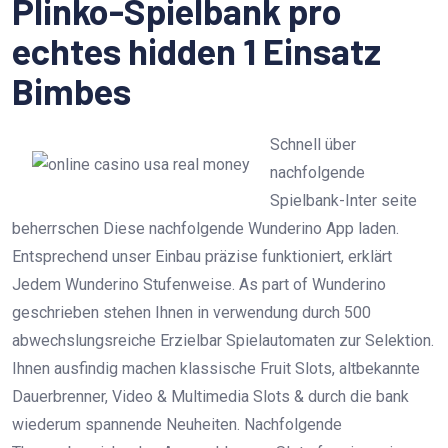
Plinko-Spielbank pro
echtes hidden 1 Einsatz
Bimbes
Schnell über
nachfolgende
Spielbank-Inter seite
beherrschen Diese nachfolgende Wunderino App laden.
Entsprechend unser Einbau präzise funktioniert, erklärt
Jedem Wunderino Stufenweise. As part of Wunderino
geschrieben stehen Ihnen in verwendung durch 500
abwechslungsreiche Erzielbar Spielautomaten zur Selektion.
Ihnen ausfindig machen klassische Fruit Slots, altbekannte
Dauerbrenner, Video & Multimedia Slots & durch die bank
wiederum spannende Neuheiten. Nachfolgende